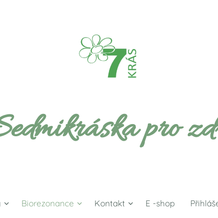
Sedmikráska pro zd
y
Biorezonance
Kontakt
E -shop
Přihláš