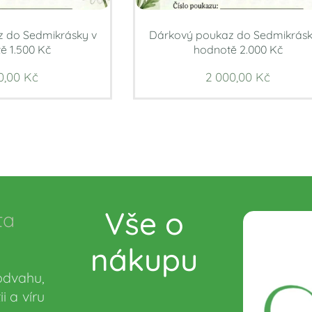
 do Sedmikrásky v
Dárkový poukaz do Sedmikrásk
ě 1.500 Kč
hodnotě 2.000 Kč
0,00
Kč
2 000,00
Kč
Vše o
ta
nákupu
odvahu,
i a víru