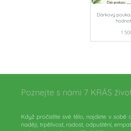
Dárkový poukaz
hodnot
1 50
Poznejte s námi 7 KRÁS živo
🌼
Když pročistíte své tělo, najdete v sobě 
naději, trpělivost, radost, odpuštění, empati