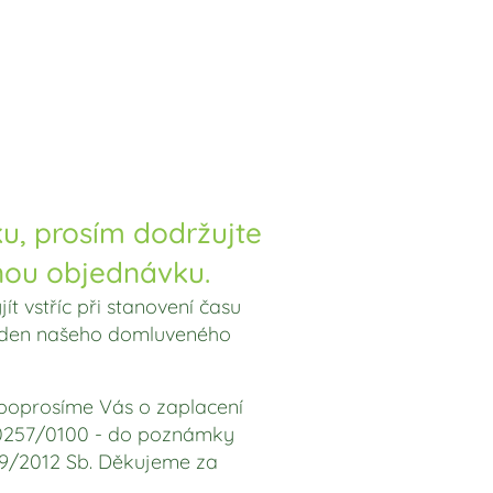
u, prosím dodržujte
znou objednávku.
ít vstříc při stanovení času
a den našeho domluveného
 poprosíme Vás o zaplacení
6210257/0100 - do poznámky
 89/2012 Sb. Děkujeme za