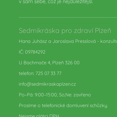
v sám sebe, což je nejdůležitější.
Sedmikráska pro zdraví Plzeň
Hana Juhász a Jaroslava Presslová - konzult
IČ: 09784292
U Bachmače 4, Plzeň 326 00
telefon: 725 07 33 77
info@sedmikraskaplzen.cz
Po–Pá: 9:00–15:00, So,Ne: zavřeno
Prosíme o telefonické domluvení schůzky.
Nejsme plátci DPH.