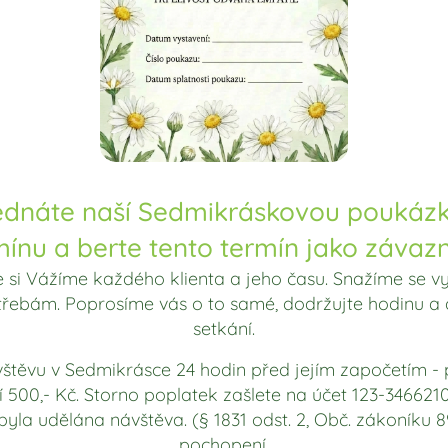
jednáte naší Sedmikráskovou poukázk
mínu a berte tento termín jako záva
, že si Vážíme každého klienta a jeho času. Snažíme se vyj
otřebám. Poprosíme vás o to samé, dodržujte hodinu 
setkání.
ávštěvu v Sedmikrásce 24 hodin před jejím započetím -
ní 500,- Kč. Storno poplatek zašlete na účet 123-346
byla udělána návštěva. (§ 1831 odst. 2, Obč. zákoníku
pochopení.