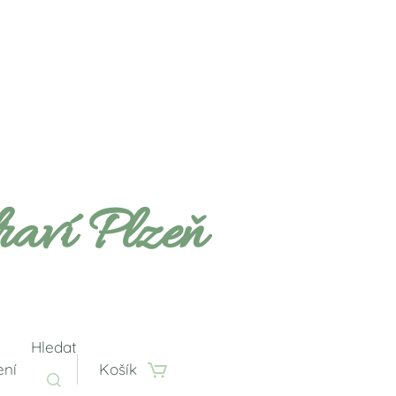
raví Plzeň
Hledat
ení
Košík