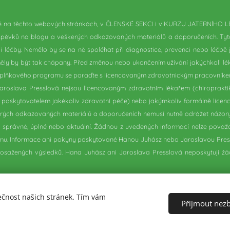
 na těchto webových stránkách, v ČLENSKÉ SEKCI i v KURZU JATERNÍHO L
íspěvků na blogu a veškerých odkazovaných materiálů a doporučeních. Ty
 léčby. Nemělo by se na ně spoléhat při diagnostice, prevenci nebo léčbě
ěly by být tak chápany. Před změnou nebo ukončením užívání jakýchkoli lé
bo doplňkového programu se poraďte s licencovaným zdravotnickým pracovníke
i Jaroslava Presslová nejsou licencovaným zdravotním lékařem (chiropraktik
i poskytovatelem jakékoliv zdravotní péče) nebo jakýmkoliv formálně lic
erých odkazovaných materiálů a doporučeních nemusí nutně odrážet názory
ou správné, úplné nebo aktuální. Žádnou z uvedených informací nelze pova
tému. Informace ani pokyny poskytované Hanou Juhász nebo Jaroslavou Press
dosažených výsledků. Hana Juhász ani Jaroslava Presslová neposkytují žádn
ečnost našich stránek. Tím vám
Přijmout nez
Sedmikráska pro zdraví Plzeň
Cookies