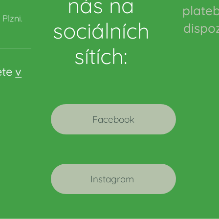
nás na
plateb
Plzni.
sociálních
dispo
sítích:
ete
v
Facebook
Instagram