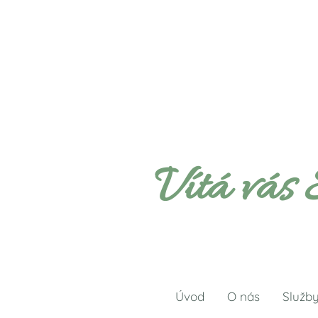
Vítá vás 
Úvod
O nás
Služb