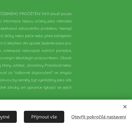
ÉČEBNÉHO PROČIŠTĚNÍ 3:6:9 slouží pouze
to informace nejsou určeny jako náhrada
 jakéhokoli zdravotního problému. Nemají
ků, léčby nebo péče nebo před zahájením
m či lékařem. Ani spolek Sedmikráska pro
, osteopad, naturopat, nutriční poradce,
encovaným lékařským pracovníkem..
Obsah
 Hany Juhász, Jaroslavy Presslové nebo
žovat za "odborné doporučení" ve smyslu
lovou by neměly být vykládány jako slib
é záruky ani garance týkající se jejích
bytné
Přijmout vše
Otevřít pokročilá nastavení