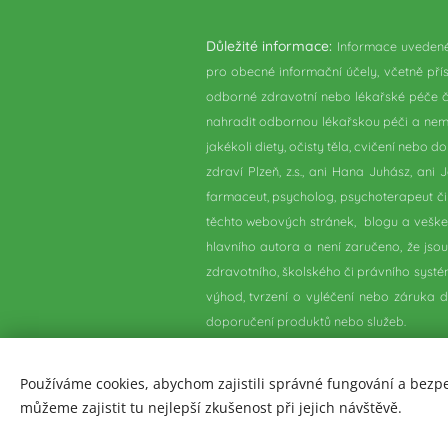
Důležité informace:
Informace uvedené
pro obecné informační účely, včetně př
odborné zdravotní nebo lékařské péče či
nahradit odbornou lékařskou péči a nem
jakékoli diety, očisty těla, cvičení ne
zdraví Plzeň, z.s., ani Hana Juhász, an
farmaceut, psycholog, psychoterapeut č
těchto webových stránek, blogu a vešk
hlavního autora a není zaručeno, že js
zdravotního, školského či právního sys
výhod, tvrzení o vyléčení nebo záruka 
doporučení produktů nebo služeb.
Používáme cookies, abychom zajistili správné fungování a bezp
můžeme zajistit tu nejlepší zkušenost při jejich návštěvě.