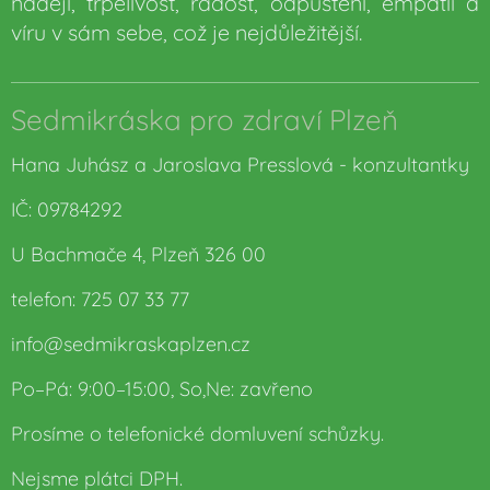
naději, trpělivost, radost, odpuštění, empatii a
víru v sám sebe, což je nejdůležitější.
Sedmikráska pro zdraví Plzeň
Hana Juhász a Jaroslava Presslová - konzultantky
IČ: 09784292
U Bachmače 4, Plzeň 326 00
telefon: 725 07 33 77
info@sedmikraskaplzen.cz
Po–Pá: 9:00–15:00, So,Ne: zavřeno
Prosíme o telefonické domluvení schůzky.
Nejsme plátci DPH.