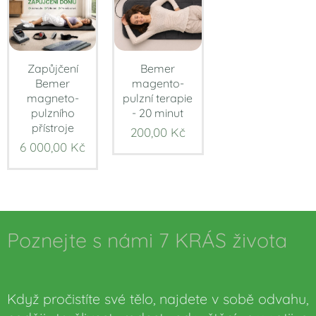
Zapůjčení
Bemer
Bemer
magento-
magneto-
pulzní terapie
pulzního
- 20 minut
přístroje
200,00
Kč
6 000,00
Kč
Poznejte s námi 7 KRÁS života
🌼
Když pročistíte své tělo, najdete v sobě odvahu,