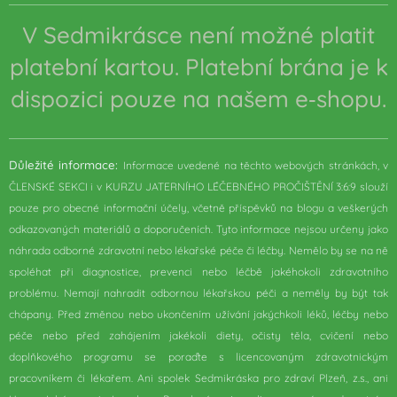
V Sedmikrásce není možné platit
platební kartou. Platební brána je k
dispozici pouze na našem e‑shopu.
Důležité informace:
Informace uvedené na těchto webových stránkách, v
ČLENSKÉ SEKCI i v KURZU JATERNÍHO LÉČEBNÉHO PROČIŠTĚNÍ 3:6:9 slouží
pouze pro obecné informační účely, včetně příspěvků na blogu a veškerých
odkazovaných materiálů a doporučeních. Tyto informace nejsou určeny jako
náhrada odborné zdravotní nebo lékařské péče či léčby. Nemělo by se na ně
spoléhat při diagnostice, prevenci nebo léčbě jakéhokoli zdravotního
problému. Nemají nahradit odbornou lékařskou péči a neměly by být tak
chápany. Před změnou nebo ukončením užívání jakýchkoli léků, léčby nebo
péče nebo před zahájením jakékoli diety, očisty těla, cvičení nebo
doplňkového programu se poraďte s licencovaným zdravotnickým
pracovníkem či lékařem. Ani spolek Sedmikráska pro zdraví Plzeň, z.s., ani