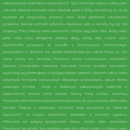
odkazovaných materiálů a doporučeních. Tyto informace nejsou určeny jako
náhrada odborné zdravotní nebo lékařské péče či léčby. Nemělo by se na ně
spoléhat při diagnostice, prevenci nebo léčbě jakéhokoli zdravotního
problému. Nemají nahradit odbornou lékařskou péči a neměly by být tak
chápany. Před změnou nebo ukončením užívání jakýchkoli léků, léčby nebo
péče nebo před zahájením jakékoli diety, očisty těla, cvičení nebo
doplňkového programu se poraďte s licencovaným zdravotnickým
pracovníkem či lékařem. Ani spolek Sedmikráska pro zdraví Plzeň, z.s., ani
Hana Juhász, ani Jaroslava Presslová nejsou licencovaným zdravotním
lékařem (chiropraktik, osteopad, naturopat, nutriční poradce, farmaceut,
psycholog, psychoterapeut či poskytovatelem jakékoliv zdravotní péče) nebo
jakýmkoliv formálně licencovaným lékařským pracovníkem..
Obsah těchto
webových stránek, blogu a veškerých odkazovaných materiálů a
doporučeních nemusí nutně odrážet názory Hany Juhász, Jaroslavy
Presslové nebo hlavního autora a není zaručeno, že jsou správné, úplné nebo
aktuální. Žádnou z uvedených informací nelze považovat za "odborné
doporučení" ve smyslu zdravotního, školského či právního systému.
Informace ani pokyny poskytované Hanou Juhász nebo Jaroslavou
Presslovou by neměly být vykládány jako slib výhod, tvrzení o vyléčení nebo