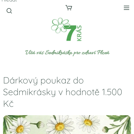
Vítá vás Sedmikráska pro zdraví Plzeň
Dárkový poukaz do
Sedmikrásky v hodnotě 1.500
Kč