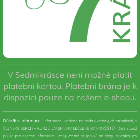
V Sedmikrásce není možné platit
platební kartou. Platební brána je k
dispozici pouze na našem e‑shopu.
Důležité informace:
Informace uvedené na těchto webových stránkách, v
ČLENSKÉ SEKCI i v KURZU JATERNÍHO LÉČEBNÉHO PROČIŠTĚNÍ 3:6:9 slouží
pouze pro obecné informační účely, včetně příspěvků na blogu a veškerých